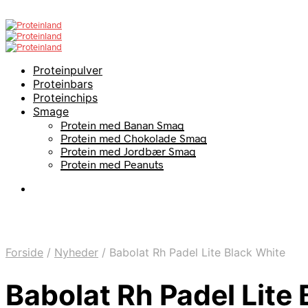
Proteinpulver
Proteinbars
Proteinchips
Smage
Protein med Banan Smag
Protein med Chokolade Smag
Protein med Jordbær Smag
Protein med Peanuts
Forside
/
Nyheder
/
Babolat Rh Padel Lite Black White
Babolat Rh Padel Lite