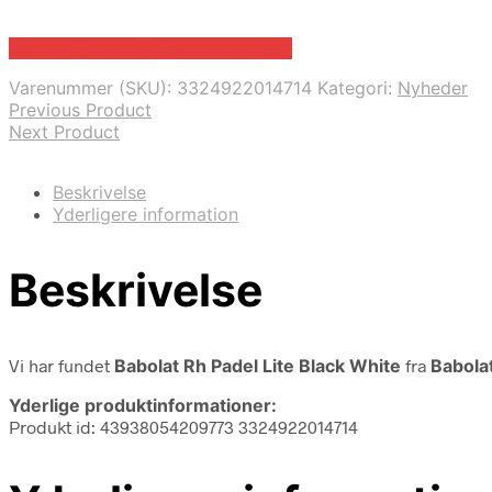
Bedste pris hos Padelspecialist.dk
Varenummer (SKU):
3324922014714
Kategori:
Nyheder
Previous Product
Next Product
Beskrivelse
Yderligere information
Beskrivelse
Vi har fundet
Babolat Rh Padel Lite Black White
fra
Babola
Yderlige produktinformationer:
Produkt id: 43938054209773 3324922014714