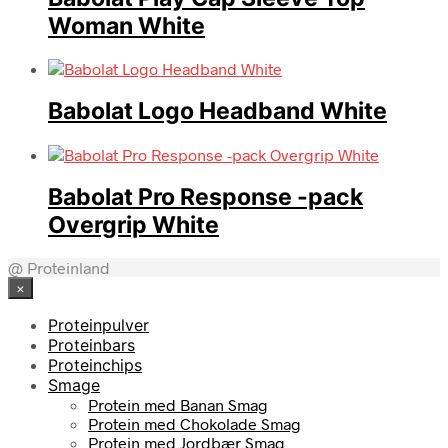
Woman White
Babolat Logo Headband White
Babolat Pro Response -pack
Overgrip White
@ Proteinland
×
Proteinpulver
Proteinbars
Proteinchips
Smage
Protein med Banan Smag
Protein med Chokolade Smag
Protein med Jordbær Smag