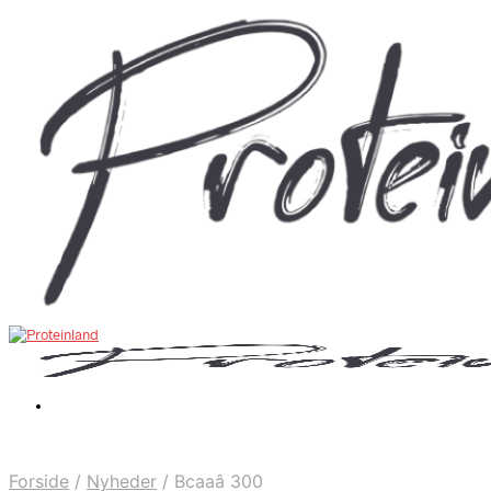
Forside
/
Nyheder
/
Bcaaâ 300