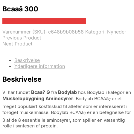
Bcaaâ 300
Bedste pris hos .shop .dandomain.dk
Varenummer (SKU):
c648b9b08b58
Kategori:
Nyheder
Previous Product
Next Product
Beskrivelse
Yderligere information
Beskrivelse
Vi har fundet
Bcaa? G
fra
Bodylab
hos Bodylab i kategorien
Muskelopbygning Aminosyrer
. Bodylab BCAAâ¢ er et
meget populært kosttilskud til atleter som er interesseret i
forøget muskelmasse. Bodylab BCAAâ¢ er en betegnelse for
3 af de 8 essentielle aminosyrer, som spiller en væsentlig
rolle i syntesen af protein.