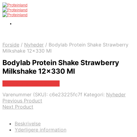
Forside
/
Nyheder
/
Bodylab Protein Shake Strawberry
Milkshake 12×330 Ml
Bodylab Protein Shake Strawberry
Milkshake 12×330 Ml
Bedste pris hos Apuls.dk
Varenummer (SKU):
c6e23225fc7f
Kategori:
Nyheder
Previous Product
Next Product
Beskrivelse
Yderligere information