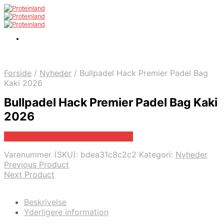
Forside
/
Nyheder
/
Bullpadel Hack Premier Padel Bag
Kaki 2026
Bullpadel Hack Premier Padel Bag Kaki
2026
Bedste pris hos Padelspecialist.dk
Varenummer (SKU):
bdea31c8c2c2
Kategori:
Nyheder
Previous Product
Next Product
Beskrivelse
Yderligere information