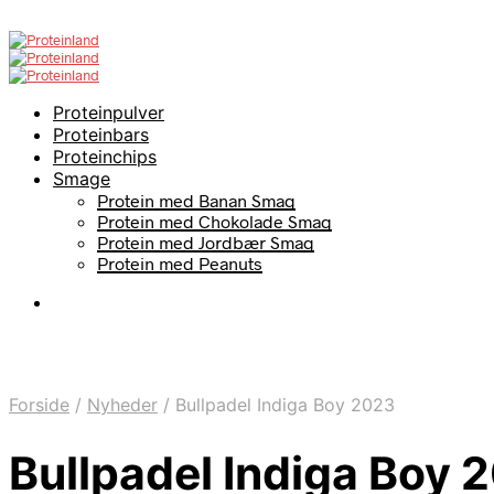
Proteinpulver
Proteinbars
Proteinchips
Smage
Protein med Banan Smag
Protein med Chokolade Smag
Protein med Jordbær Smag
Protein med Peanuts
Forside
/
Nyheder
/
Bullpadel Indiga Boy 2023
Bullpadel Indiga Boy 