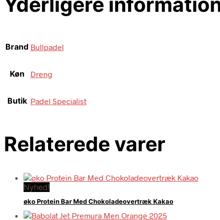
Yderligere informatio
Brand
Bullpadel
Køn
Dreng
Butik
Padel Specialist
Relaterede varer
Nyhed!
øko Protein Bar Med Chokoladeovertræk Kakao