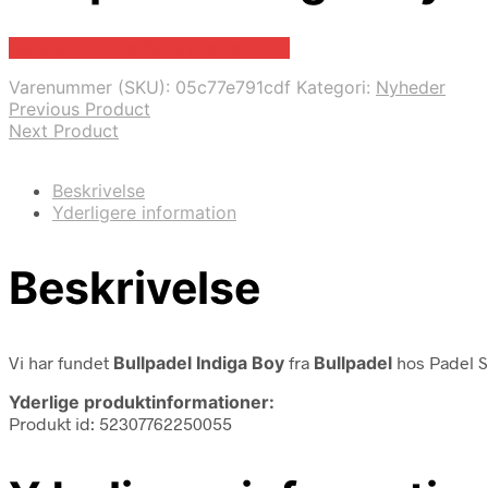
Bedste pris hos Padelspecialist.dk
Varenummer (SKU):
05c77e791cdf
Kategori:
Nyheder
Previous Product
Next Product
Beskrivelse
Yderligere information
Beskrivelse
Vi har fundet
Bullpadel Indiga Boy
fra
Bullpadel
hos Padel Sp
Yderlige produktinformationer:
Produkt id: 52307762250055