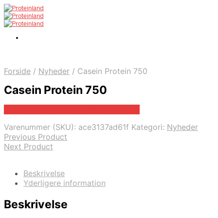
Forside
/
Nyheder
/
Casein Protein 750
Casein Protein 750
Bedste pris hos .shop .dandomain.dk
Varenummer (SKU):
ace3137ad61f
Kategori:
Nyheder
Previous Product
Next Product
Beskrivelse
Yderligere information
Beskrivelse