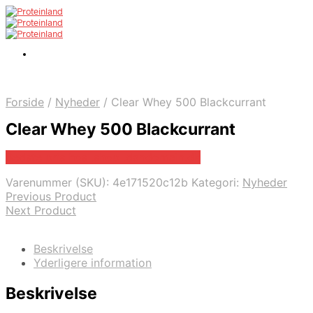
Forside
/
Nyheder
/
Clear Whey 500 Blackcurrant
Clear Whey 500 Blackcurrant
Bedste pris hos .shop .dandomain.dk
Varenummer (SKU):
4e171520c12b
Kategori:
Nyheder
Previous Product
Next Product
Beskrivelse
Yderligere information
Beskrivelse