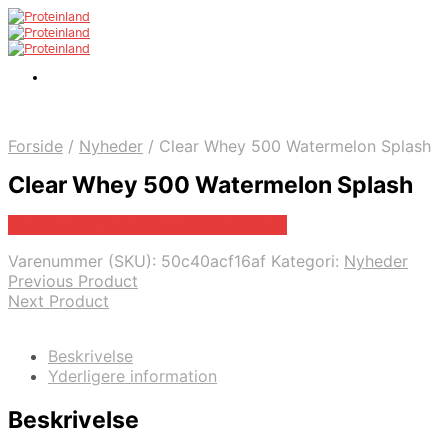
Forside
/
Nyheder
/
Clear Whey 500 Watermelon Splash
Clear Whey 500 Watermelon Splash
Bedste pris hos .shop .dandomain.dk
Varenummer (SKU):
50c40acf16af
Kategori:
Nyheder
Previous Product
Next Product
Beskrivelse
Yderligere information
Beskrivelse