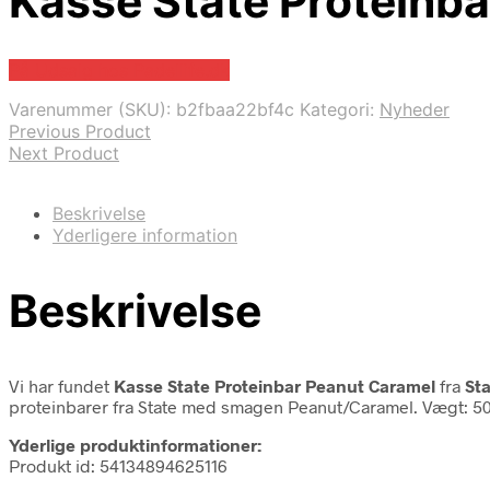
Kasse State Proteinb
På Udsalg hos Padellife.dk
Varenummer (SKU):
b2fbaa22bf4c
Kategori:
Nyheder
Previous Product
Next Product
Beskrivelse
Yderligere information
Beskrivelse
Vi har fundet
Kasse State Proteinbar Peanut Caramel
fra
St
proteinbarer fra State med smagen Peanut/Caramel. Vægt: 50 gr
Yderlige produktinformationer:
Produkt id: 54134894625116