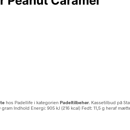
ar Peanut Caramel
ate
hos Padellife i kategorien
Padeltilbehør
. Kassetilbud på St
am Indhold Energi: 905 kJ (216 kcal) Fedt: 11,5 g heraf mætted