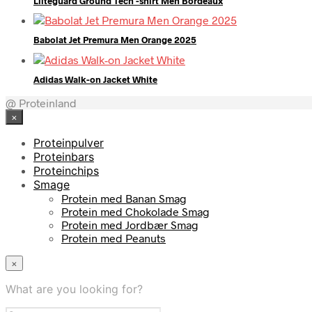
Liiteguard Ground Tech -shirt Men Bordeaux
Babolat Jet Premura Men Orange 2025
Adidas Walk-on Jacket White
@ Proteinland
×
Proteinpulver
Proteinbars
Proteinchips
Smage
Protein med Banan Smag
Protein med Chokolade Smag
Protein med Jordbær Smag
Protein med Peanuts
×
What are you looking for?