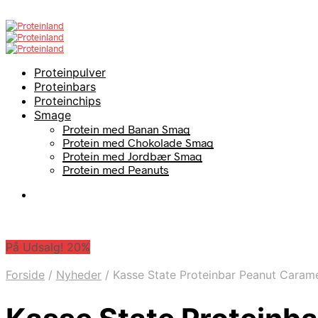
Proteinpulver
Proteinbars
Proteinchips
Smage
Protein med Banan Smag
Protein med Chokolade Smag
Protein med Jordbær Smag
Protein med Peanuts
På Udsalg! 20%
Forside
/
Nyheder
/
Kasse State Proteinbar Peanut Caram