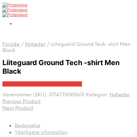
Forside
/
Nyheder
/
Liiteguard Ground Tech -shirt Men
Black
Liiteguard Ground Tech -shirt Men
Black
Bedste pris hos Padelspecialist.dk
Varenummer (SKU):
5714776005613
Kategori:
Nyheder
Previous Product
Next Product
Beskrivelse
Yderligere information