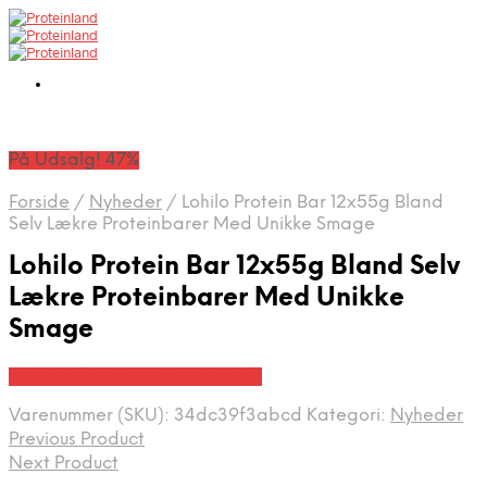
På Udsalg! 47%
Forside
/
Nyheder
/
Lohilo Protein Bar 12x55g Bland
Selv Lækre Proteinbarer Med Unikke Smage
Lohilo Protein Bar 12x55g Bland Selv
Lækre Proteinbarer Med Unikke
Smage
På Udsalg hos Musclehouse.dk
Varenummer (SKU):
34dc39f3abcd
Kategori:
Nyheder
Previous Product
Next Product