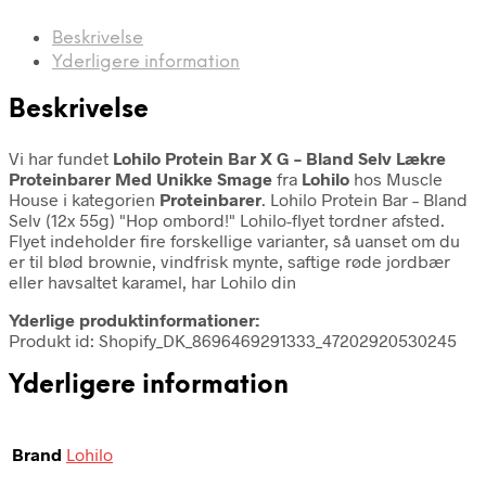
Beskrivelse
Yderligere information
Beskrivelse
Vi har fundet
Lohilo Protein Bar X G – Bland Selv Lækre
Proteinbarer Med Unikke Smage
fra
Lohilo
hos Muscle
House i kategorien
Proteinbarer
. Lohilo Protein Bar – Bland
Selv (12x 55g) "Hop ombord!" Lohilo-flyet tordner afsted.
Flyet indeholder fire forskellige varianter, så uanset om du
er til blød brownie, vindfrisk mynte, saftige røde jordbær
eller havsaltet karamel, har Lohilo din
Yderlige produktinformationer:
Produkt id: Shopify_DK_8696469291333_47202920530245
Yderligere information
Brand
Lohilo