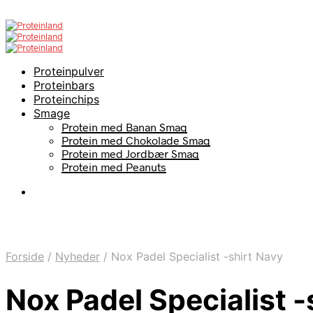
Proteinpulver
Proteinbars
Proteinchips
Smage
Protein med Banan Smag
Protein med Chokolade Smag
Protein med Jordbær Smag
Protein med Peanuts
Forside
/
Nyheder
/
Nox Padel Specialist -shirt Navy
Nox Padel Specialist -