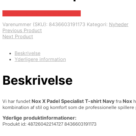
Bedste pris hos Padelspecialist.dk
Varenummer (SKU):
8436603191173
Kategori:
Nyheder
Previous Product
Next Product
Beskrivelse
Yderligere information
Beskrivelse
Vi har fundet
Nox X Padel Specialist T-shirt Navy
fra
Nox
h
kombination af stil og komfort som de professionelle spiller
Yderlige produktinformationer:
Produkt id: 48726042214727 8436603191173