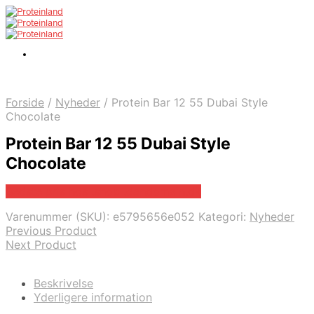
Forside
/
Nyheder
/
Protein Bar 12 55 Dubai Style
Chocolate
Protein Bar 12 55 Dubai Style
Chocolate
Bedste pris hos .shop .dandomain.dk
Varenummer (SKU):
e5795656e052
Kategori:
Nyheder
Previous Product
Next Product
Beskrivelse
Yderligere information