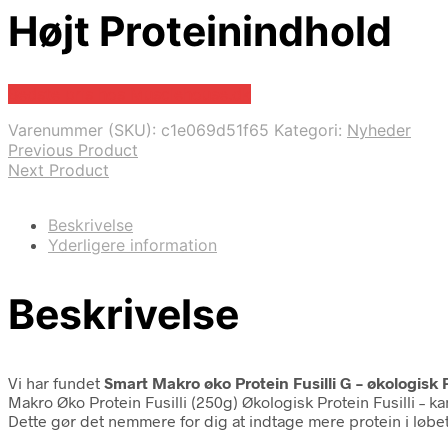
Højt Proteinindhold
Bedste pris hos Musclehouse.dk
Varenummer (SKU):
c1e069d51f65
Kategori:
Nyheder
Previous Product
Next Product
Beskrivelse
Yderligere information
Beskrivelse
Vi har fundet
Smart Makro øko Protein Fusilli G – økologisk
Makro Øko Protein Fusilli (250g) Økologisk Protein Fusilli – k
Dette gør det nemmere for dig at indtage mere protein i løbet