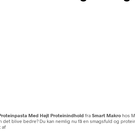
 Proteinpasta Med Højt Proteinindhold
fra
Smart Makro
hos M
an det blive bedre? Du kan nemlig nu få en smagsfuld og protein
 af