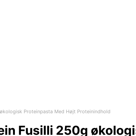
økologisk Proteinpasta Med Højt Proteinindhold
in Fusilli 250g økolog