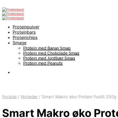
Proteinpulver
Proteinbars
Proteinchips
Smage
Protein med Banan Smag
Protein med Chokolade Smag
Protein med Jordbær Smag
Protein med Peanuts
Forside
/
Nyheder
/
Smart Makro øko Protein Fusilli 250g 
Smart Makro øko Prote