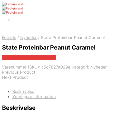
Forside
/
Nyheder
/
State Proteinbar Peanut Caramel
State Proteinbar Peanut Caramel
Bedste pris hos Padellife.dk
Varenummer (SKU):
c5c7827a029e
Kategori:
Nyheder
Previous Product
Next Product
Beskrivelse
Yderligere information
Beskrivelse