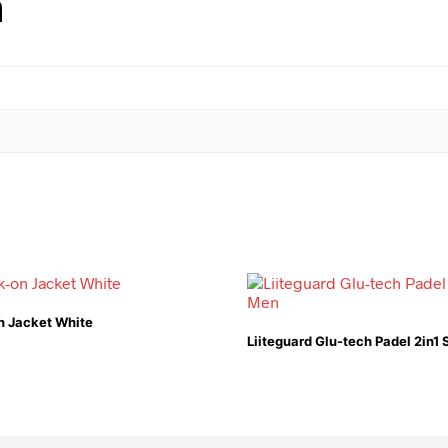
n
n Jacket White
Liiteguard Glu-tech Padel 2in1