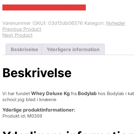
Bedste pris hos .shop .dandomain.dk
Varenummer (SKU):
03d15db06576
Kategori:
Nyheder
Previous Product
Next Product
Beskrivelse
Yderligere information
Beskrivelse
Vi har fundet
Whey Deluxe Kg
fra
Bodylab
hos Bodylab i ka
school jog blød i knæene
Yderlige produktinformationer:
Produkt id: M0359