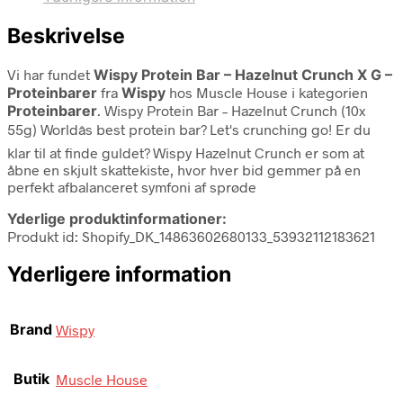
Beskrivelse
Vi har fundet
Wispy Protein Bar – Hazelnut Crunch X G –
Proteinbarer
fra
Wispy
hos Muscle House i kategorien
Proteinbarer
. Wispy Protein Bar – Hazelnut Crunch (10x
55g) Worldâs best protein bar? Let's crunching go! Er du
klar til at finde guldet? Wispy Hazelnut Crunch er som at
åbne en skjult skattekiste, hvor hver bid gemmer på en
perfekt afbalanceret symfoni af sprøde
Yderlige produktinformationer:
Produkt id: Shopify_DK_14863602680133_53932112183621
Yderligere information
Brand
Wispy
Butik
Muscle House