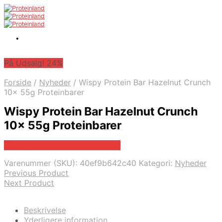
På Udsalg! 24%
Forside
/
Nyheder
/
Wispy Protein Bar Hazelnut Crunch
10x 55g Proteinbarer
Wispy Protein Bar Hazelnut Crunch
10x 55g Proteinbarer
På Udsalg hos Musclehouse.dk
Varenummer (SKU):
40ef9b642c40
Kategori:
Nyheder
Previous Product
Next Product
Beskrivelse
Yderligere information