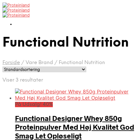
Functional Nutrition
Forside
/
Vare Brand
/
Functional Nutrition
Viser 3 resultater
På Udsalg! 40%
Functional Designer Whey 850g
Proteinpulver Med Høj Kvalitet God
Smag Let Opløseligt