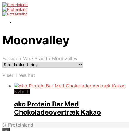
Moonvalley
Forside
/
Vare Brand
/
Moonvalley
Viser 1 resultat
Nyhed!
øko Protein Bar Med
Chokoladeovertræk Kakao
@ Proteinland