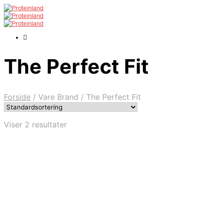
The Perfect Fit
Forside
/
Vare Brand
/
The Perfect Fit
Viser 2 resultater