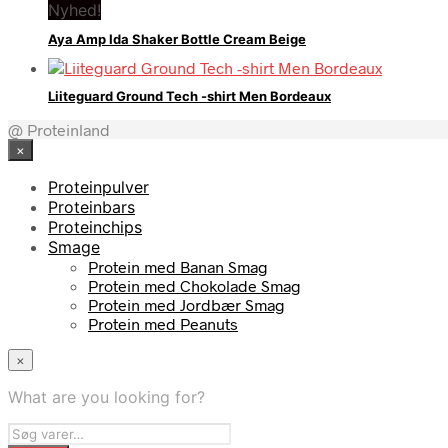
Nyhed!
Aya Amp Ida Shaker Bottle Cream Beige
Liiteguard Ground Tech -shirt Men Bordeaux
@ Proteinland
×
Proteinpulver
Proteinbars
Proteinchips
Smage
Protein med Banan Smag
Protein med Chokolade Smag
Protein med Jordbær Smag
Protein med Peanuts
×
What are you looking for?