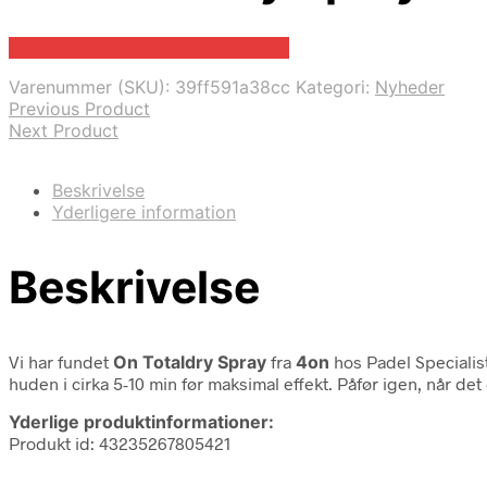
Bedste pris hos Padelspecialist.dk
Varenummer (SKU):
39ff591a38cc
Kategori:
Nyheder
Previous Product
Next Product
Beskrivelse
Yderligere information
Beskrivelse
Vi har fundet
On Totaldry Spray
fra
4on
hos Padel Specialis
huden i cirka 5-10 min før maksimal effekt. Påfør igen, når 
Yderlige produktinformationer:
Produkt id: 43235267805421