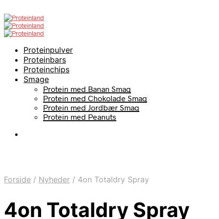
Proteinpulver
Proteinbars
Proteinchips
Smage
Protein med Banan Smag
Protein med Chokolade Smag
Protein med Jordbær Smag
Protein med Peanuts
Forside
/
Nyheder
/
4on Totaldry Spray
4on Totaldry Spray