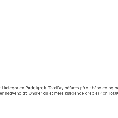
t i kategorien
Padelgreb
. TotalDry påføres på dit håndled og 
det er nødvendigt. Ønsker du et mere klæbende greb er 4on Tota