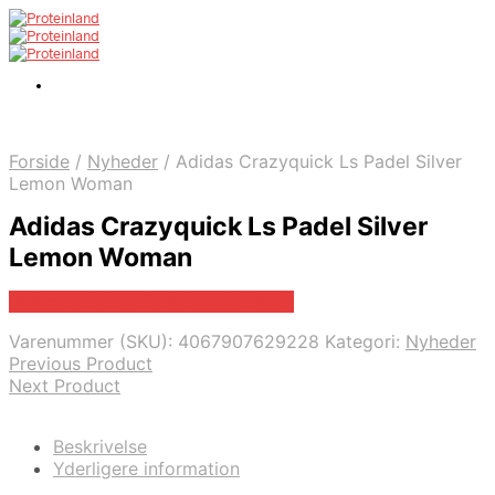
Forside
/
Nyheder
/
Adidas Crazyquick Ls Padel Silver
Lemon Woman
Adidas Crazyquick Ls Padel Silver
Lemon Woman
Bedste pris hos Padelspecialist.dk
Varenummer (SKU):
4067907629228
Kategori:
Nyheder
Previous Product
Next Product
Beskrivelse
Yderligere information