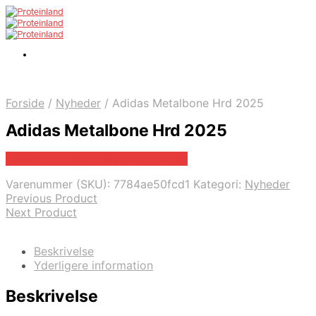
Forside
/
Nyheder
/
Adidas Metalbone Hrd 2025
Adidas Metalbone Hrd 2025
Bedste pris hos Padelspecialist.dk
Varenummer (SKU):
7784ae50fcd1
Kategori:
Nyheder
Previous Product
Next Product
Beskrivelse
Yderligere information
Beskrivelse