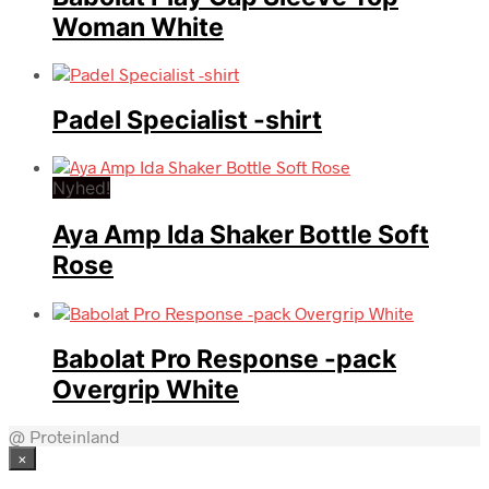
Woman White
Padel Specialist -shirt
Nyhed!
Aya Amp Ida Shaker Bottle Soft
Rose
Babolat Pro Response -pack
Overgrip White
@ Proteinland
×