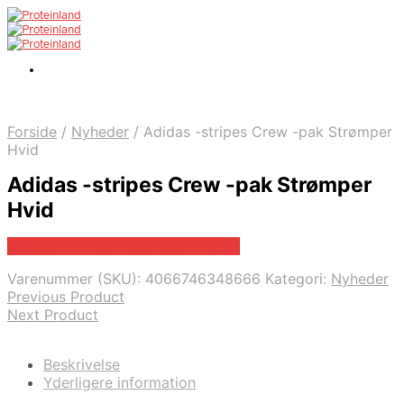
Forside
/
Nyheder
/
Adidas -stripes Crew -pak Strømper
Hvid
Adidas -stripes Crew -pak Strømper
Hvid
Bedste pris hos Padelspecialist.dk
Varenummer (SKU):
4066746348666
Kategori:
Nyheder
Previous Product
Next Product
Beskrivelse
Yderligere information