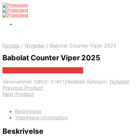
Forside
/
Nyheder
/
Babolat Counter Viper 2025
Babolat Counter Viper 2025
Bedste pris hos Padelspecialist.dk
Varenummer (SKU):
5145134ed6eb
Kategori:
Nyheder
Previous Product
Next Product
Beskrivelse
Yderligere information
Beskrivelse