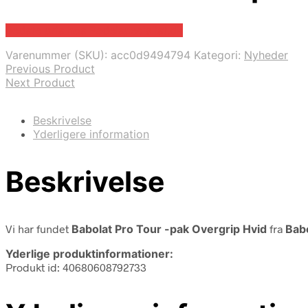
Bedste pris hos Padelspecialist.dk
Varenummer (SKU):
acc0d9494794
Kategori:
Nyheder
Previous Product
Next Product
Beskrivelse
Yderligere information
Beskrivelse
Vi har fundet
Babolat Pro Tour -pak Overgrip Hvid
fra
Bab
Yderlige produktinformationer:
Produkt id: 40680608792733