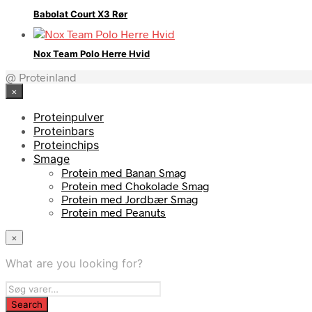
Babolat Court X3 Rør
Nox Team Polo Herre Hvid
@ Proteinland
×
Proteinpulver
Proteinbars
Proteinchips
Smage
Protein med Banan Smag
Protein med Chokolade Smag
Protein med Jordbær Smag
Protein med Peanuts
×
What are you looking for?