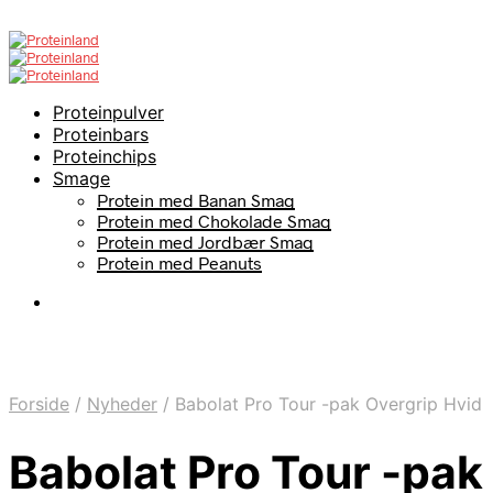
Proteinpulver
Proteinbars
Proteinchips
Smage
Protein med Banan Smag
Protein med Chokolade Smag
Protein med Jordbær Smag
Protein med Peanuts
Forside
/
Nyheder
/
Babolat Pro Tour -pak Overgrip Hvid
Babolat Pro Tour -pak