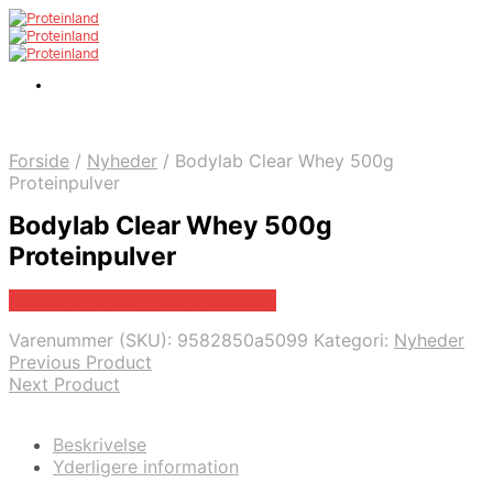
Forside
/
Nyheder
/
Bodylab Clear Whey 500g
Proteinpulver
Bodylab Clear Whey 500g
Proteinpulver
Bedste pris hos Musclehouse.dk
Varenummer (SKU):
9582850a5099
Kategori:
Nyheder
Previous Product
Next Product
Beskrivelse
Yderligere information