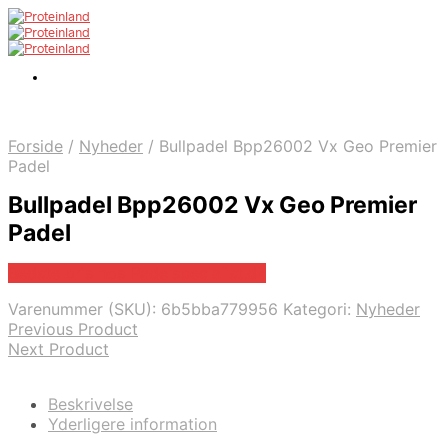
Forside
/
Nyheder
/
Bullpadel Bpp26002 Vx Geo Premier
Padel
Bullpadel Bpp26002 Vx Geo Premier
Padel
Bedste pris hos Padelspecialist.dk
Varenummer (SKU):
6b5bba779956
Kategori:
Nyheder
Previous Product
Next Product
Beskrivelse
Yderligere information