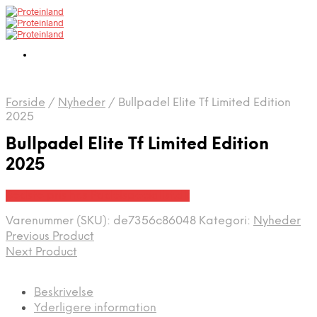
Forside
/
Nyheder
/
Bullpadel Elite Tf Limited Edition
2025
Bullpadel Elite Tf Limited Edition
2025
Bedste pris hos Padelspecialist.dk
Varenummer (SKU):
de7356c86048
Kategori:
Nyheder
Previous Product
Next Product
Beskrivelse
Yderligere information