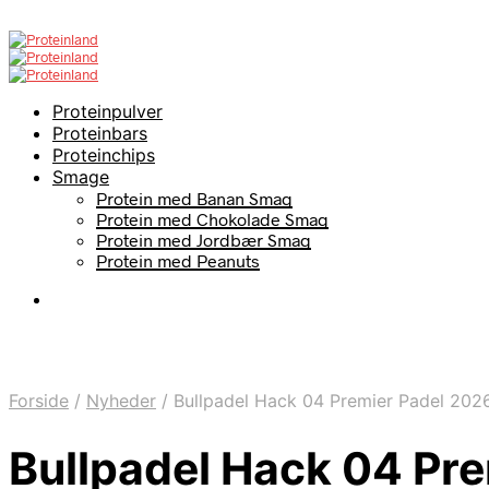
Proteinpulver
Proteinbars
Proteinchips
Smage
Protein med Banan Smag
Protein med Chokolade Smag
Protein med Jordbær Smag
Protein med Peanuts
Forside
/
Nyheder
/
Bullpadel Hack 04 Premier Padel 202
Bullpadel Hack 04 Pr