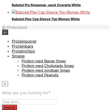
Babolat Pro Response -pack Overgrip White
Babolat Play Cap Sleeve Top Woman White
@ Proteinland
×
Proteinpulver
Proteinbars
Proteinchips
Smage
Protein med Banan Smag
Protein med Chokolade Smag
Protein med Jordbær Smag
Protein med Peanuts
×
What are you looking for?