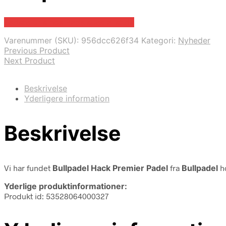
Bedste pris hos Padelspecialist.dk
Varenummer (SKU):
956dcc626f34
Kategori:
Nyheder
Previous Product
Next Product
Beskrivelse
Yderligere information
Beskrivelse
Vi har fundet
Bullpadel Hack Premier Padel
fra
Bullpadel
ho
Yderlige produktinformationer:
Produkt id: 53528064000327