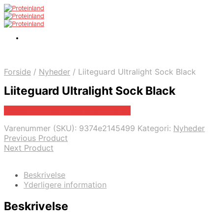
Forside
/
Nyheder
/
Liiteguard Ultralight Sock Black
Liiteguard Ultralight Sock Black
Bedste pris hos Padelspecialist.dk
Varenummer (SKU):
9374e2145499
Kategori:
Nyheder
Previous Product
Next Product
Beskrivelse
Yderligere information
Beskrivelse