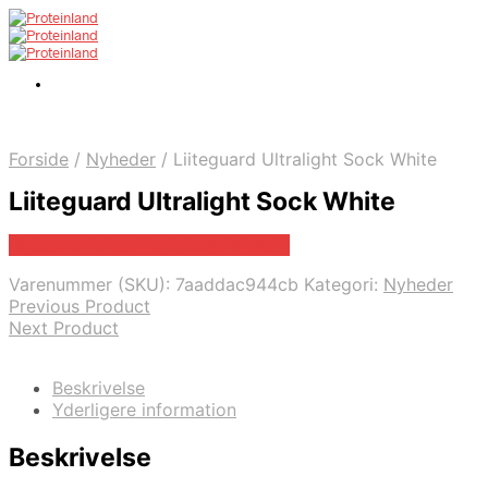
Forside
/
Nyheder
/
Liiteguard Ultralight Sock White
Liiteguard Ultralight Sock White
Bedste pris hos Padelspecialist.dk
Varenummer (SKU):
7aaddac944cb
Kategori:
Nyheder
Previous Product
Next Product
Beskrivelse
Yderligere information
Beskrivelse