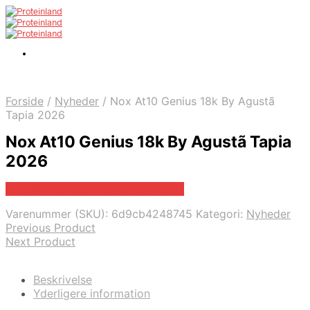
Forside
/
Nyheder
/
Nox At10 Genius 18k By Agustã
Tapia 2026
Nox At10 Genius 18k By Agustã Tapia
2026
Bedste pris hos Padelspecialist.dk
Varenummer (SKU):
6d9cb4248745
Kategori:
Nyheder
Previous Product
Next Product
Beskrivelse
Yderligere information