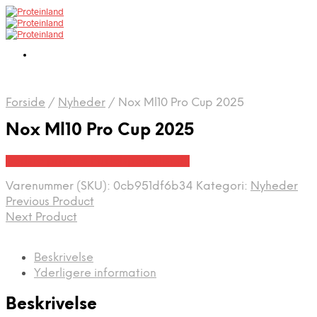
Forside
/
Nyheder
/
Nox Ml10 Pro Cup 2025
Nox Ml10 Pro Cup 2025
Bedste pris hos Padelspecialist.dk
Varenummer (SKU):
0cb951df6b34
Kategori:
Nyheder
Previous Product
Next Product
Beskrivelse
Yderligere information
Beskrivelse