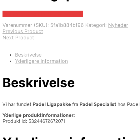
Bedste pris hos Padelspecialist.dk
Varenummer (SKU):
5fa1b884bf96
Kategori:
Nyheder
Previous Product
Next Product
Beskrivelse
Yderligere information
Beskrivelse
Vi har fundet
Padel Ligapakke
fra
Padel Specialist
hos Padel 
Yderlige produktinformationer:
Produkt id: 53244672672071