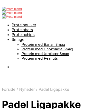
Proteinpulver
Proteinbars
Proteinchips
Smage
Protein med Banan Smag
Protein med Chokolade Smag
Protein med Jordbær Smag
Protein med Peanuts
Forside
/
Nyheder
/
Padel Ligapakke
Padel Ligapakke