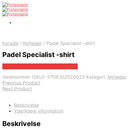
Forside
/
Nyheder
/
Padel Specialist -shirt
Padel Specialist -shirt
Bedste pris hos Padelspecialist.dk
Varenummer (SKU):
5708302026623
Kategori:
Nyheder
Previous Product
Next Product
Beskrivelse
Yderligere information
Beskrivelse