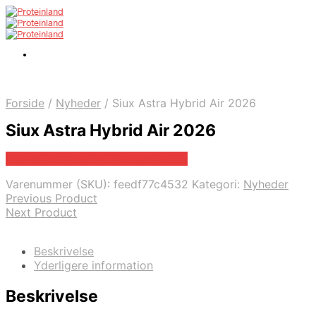
Forside
/
Nyheder
/
Siux Astra Hybrid Air 2026
Siux Astra Hybrid Air 2026
Bedste pris hos Padelspecialist.dk
Varenummer (SKU):
feedf77c4532
Kategori:
Nyheder
Previous Product
Next Product
Beskrivelse
Yderligere information
Beskrivelse