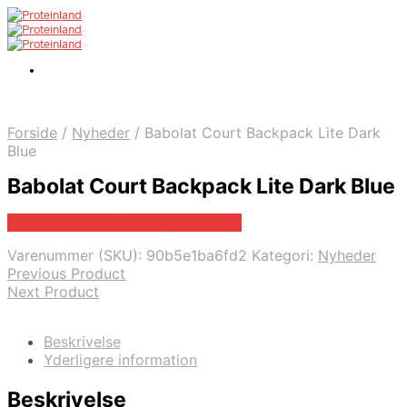
Forside
/
Nyheder
/
Babolat Court Backpack Lite Dark
Blue
Babolat Court Backpack Lite Dark Blue
Bedste pris hos Padelspecialist.dk
Varenummer (SKU):
90b5e1ba6fd2
Kategori:
Nyheder
Previous Product
Next Product
Beskrivelse
Yderligere information
Beskrivelse