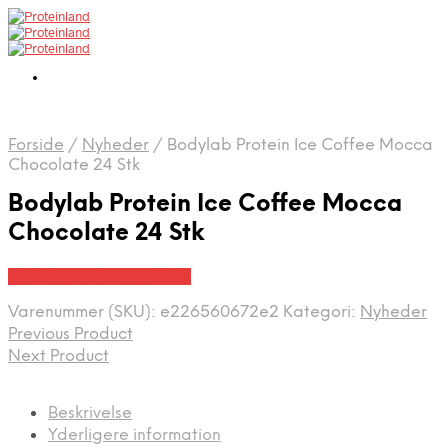
Forside
/
Nyheder
/
Bodylab Protein Ice Coffee Mocca
Chocolate 24 Stk
Bodylab Protein Ice Coffee Mocca
Chocolate 24 Stk
Bedste pris hos Apuls.dk
Varenummer (SKU):
e226560672e2
Kategori:
Nyheder
Previous Product
Next Product
Beskrivelse
Yderligere information