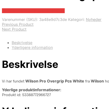
Bedste pris hos Padelspecialist.dk
Varenummer (SKU):
3a48e9d7c3de
Kategori:
Nyheder
Previous Product
Next Product
Beskrivelse
Yderligere information
Beskrivelse
Vi har fundet
Wilson Pro Overgrip Pcs White
fra
Wilson
ho
Yderlige produktinformationer:
Produkt id: 53388772966727