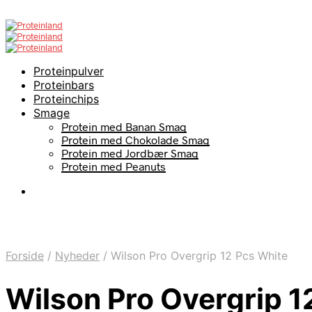
Proteinpulver
Proteinbars
Proteinchips
Smage
Protein med Banan Smag
Protein med Chokolade Smag
Protein med Jordbær Smag
Protein med Peanuts
Forside
/
Nyheder
/
Wilson Pro Overgrip 12 Pcs White
Wilson Pro Overgrip 1